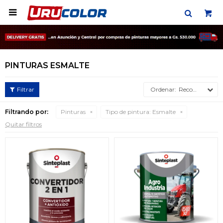

PINTURAS ESMALTE
Recomendados
Filtrando por:
Pinturas
Tipo de pintura:
Esmalte
Quitar filtros