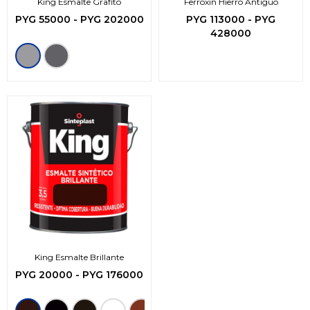
King Esmalte Grafito
Ferroxin Hierro Antiguo
PYG
55000
-
PYG
202000
PYG
113000
-
PYG
428000
King Esmalte Brillante
PYG
20000
-
PYG
176000