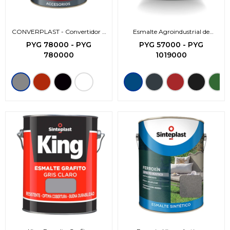
CONVERPLAST - Convertidor 2
Esmalte Agroindustrial de
en 1
secado rapido
PYG
78000
-
PYG
PYG
57000
-
PYG
780000
1019000