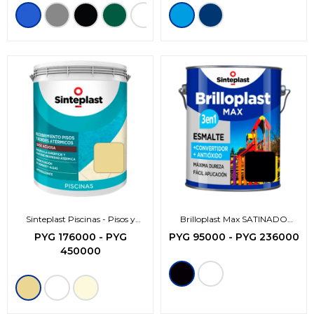
Sinteplast Piscinas - Pisos y
Brilloplast Max SATINADO
bordes atérmico
-3en1-
PYG
176000
-
PYG
PYG
95000
-
PYG
236000
450000