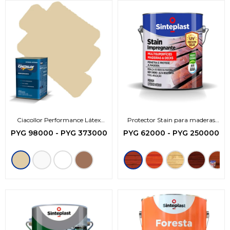
Ciacollor Performance Látex
Protector Stain para maderas
Acrílico
Base Agua
PYG
98000
-
PYG
373000
PYG
62000
-
PYG
250000