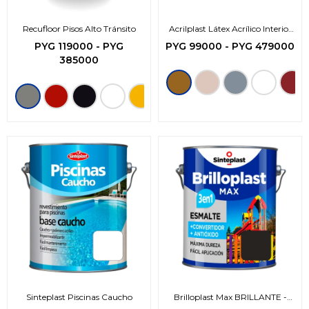
Recufloor Pisos Alto Tránsito
Acrilplast Látex Acrílico Interior
Exterior
PYG
119000
-
PYG
PYG
99000
-
PYG
479000
385000
Sinteplast Piscinas Caucho
Brilloplast Max BRILLANTE -