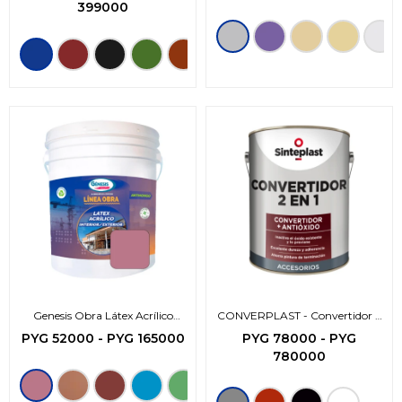
399000
Genesis Obra Látex Acrílico
CONVERPLAST - Convertidor 2
Interior Exterior
en 1
PYG
52000
-
PYG
165000
PYG
78000
-
PYG
780000