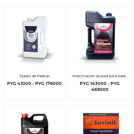
Fijador de Piedras
Imprimación acuosa para bases
cementicias
PYG
41000
-
PYG
176000
PYG
143000
-
PYG
469000