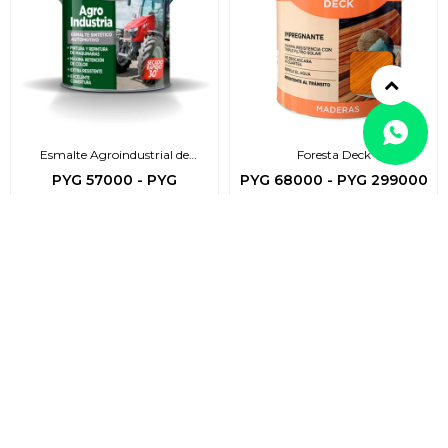
Esmalte Agroindustrial de
Foresta Deck
secado rapido
PYG
57000
-
PYG
PYG
68000
-
PYG
299000
1019000