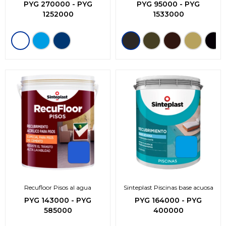
3en1-
PYG
270000
-
PYG
PYG
95000
-
PYG
1252000
1533000
Recufloor Pisos al agua
Sinteplast Piscinas base acuosa
PYG
143000
-
PYG
PYG
164000
-
PYG
585000
400000