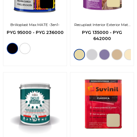
Brilloplast Max MATE -3en1-
Recuplast Interior Exterior Mate
Premium
PYG
95000
-
PYG
236000
PYG
135000
-
PYG
642000