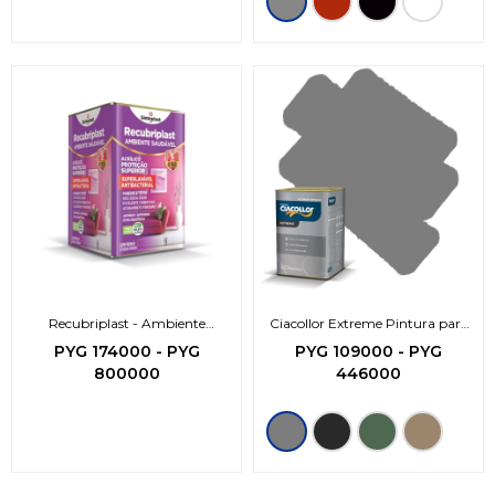
Recubriplast - Ambiente
Ciacollor Extreme Pintura para
Saludable
pisos
PYG
174000
-
PYG
PYG
109000
-
PYG
800000
446000