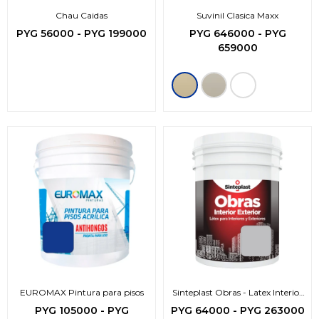
Chau Caidas
Suvinil Clasica Maxx
PYG
56000
-
PYG
199000
PYG
646000
-
PYG
659000
EUROMAX Pintura para pisos
Sinteplast Obras - Latex Interior
Exterior
PYG
105000
-
PYG
PYG
64000
-
PYG
263000