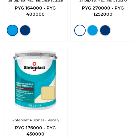
Sinteplast Piscinas base acuosa
Sinteplast Piscinas Caucho
PYG
164000
-
PYG
PYG
270000
-
PYG
400000
1252000
Sinteplast Piscinas - Pisos y
bordes atérmico
PYG
176000
-
PYG
450000