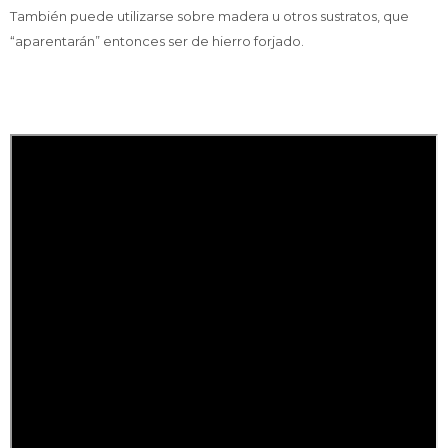
También puede utilizarse sobre madera u otros sustratos, que
“aparentarán” entonces ser de hierro forjado.