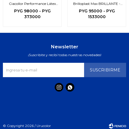
Ciacollor Performance Látex
Brilloplast Max BRILLANTE -
Acrílico
3en1-
PYG
98000
-
PYG
PYG
95000
-
PYG
373000
1533000
Newsletter
¡Suscribite y recibí todas nuestras novedades!
SUSCRIBIRME


© Copyright 2026 / Urucolor