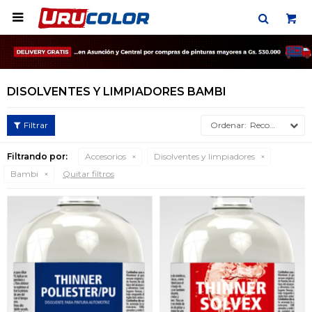

DISOLVENTES Y LIMPIADORES BAMBI
Recomendados
Filtrando por:
Accesorios
Disolventes y limpiadores
Bambi
Quitar filtros