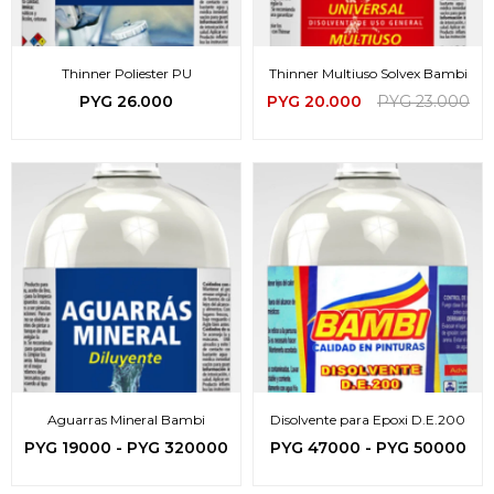
Thinner Poliester PU
Thinner Multiuso Solvex Bambi
PYG
26.000
PYG
20.000
PYG
23.000
Aguarras Mineral Bambi
Disolvente para Epoxi D.E.200
PYG
19000
-
PYG
320000
PYG
47000
-
PYG
50000