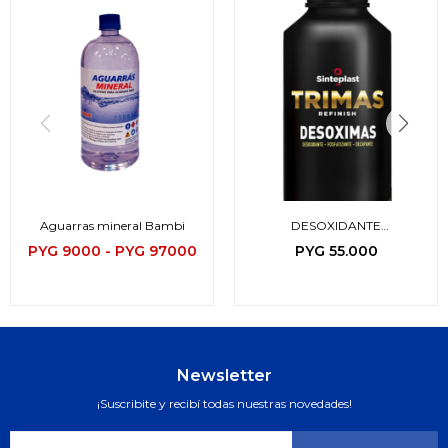
Aguarras mineral Bambi
DESOXIDANTE
FOSFATIZANTE TRIMAS
PYG
9000
-
PYG
97000
PYG
55.000
Newsletter
¡Suscribite y recibí todas nuestras novedades!