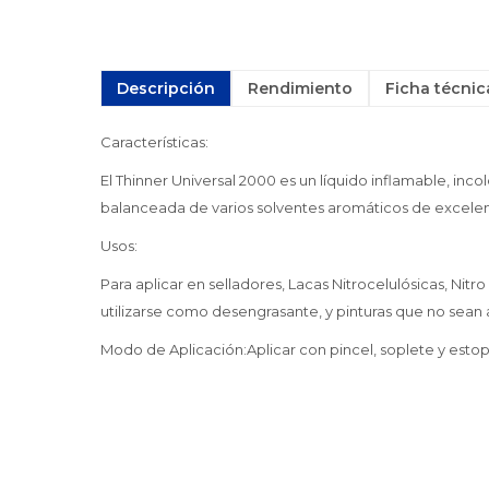
Descripción
Rendimiento
Ficha técnic
Características:
El Thinner Universal 2000 es un líquido inflamable, inco
balanceada de varios solventes aromáticos de excelente
Usos:
Para aplicar en selladores, Lacas Nitrocelulósicas, Nitr
utilizarse como desengrasante, y pinturas que no sean
Modo de Aplicación:Aplicar con pincel, soplete y estop