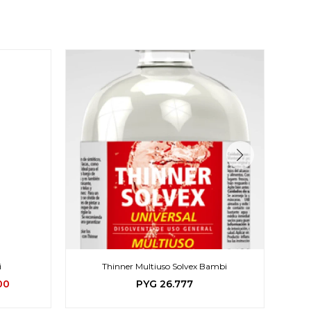
i
Thinner Multiuso Solvex Bambi
00
PYG
26.777