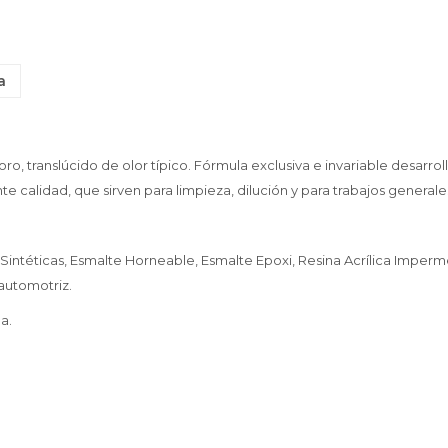
a
loro, translúcido de olor típico. Fórmula exclusiva e invariable desarr
 calidad, que sirven para limpieza, dilución y para trabajos generale
o Sintéticas, Esmalte Horneable, Esmalte Epoxi, Resina Acrílica Imperm
 automotriz.
a.