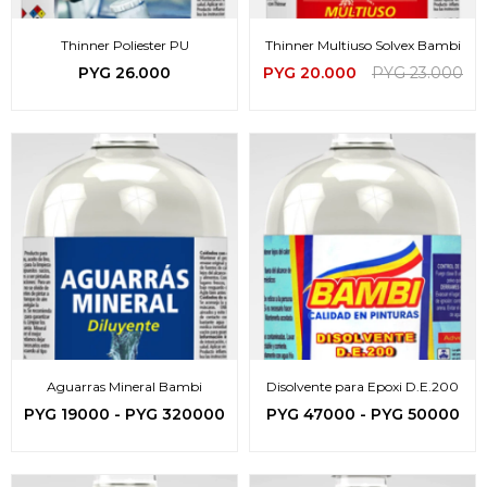
Thinner Poliester PU
Thinner Multiuso Solvex Bambi
PYG
26.000
PYG
20.000
PYG
23.000
Aguarras Mineral Bambi
Disolvente para Epoxi D.E.200
PYG
19000
-
PYG
320000
PYG
47000
-
PYG
50000