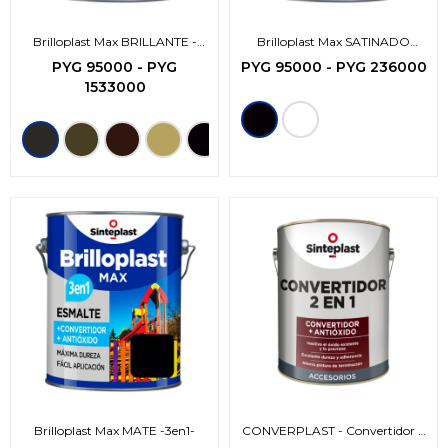
Brilloplast Max BRILLANTE -
Brilloplast Max SATINADO
3en1-
-3en1-
PYG
95000
-
PYG
PYG
95000
-
PYG
236000
1533000
Brilloplast Max MATE -3en1-
CONVERPLAST - Convertidor 2