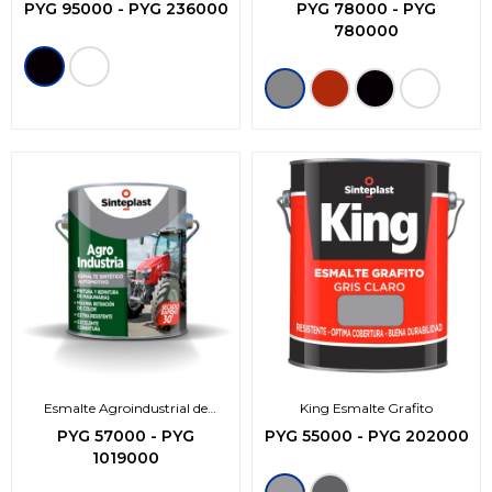
en 1
PYG
95000
-
PYG
236000
PYG
78000
-
PYG
780000
Esmalte Agroindustrial de
King Esmalte Grafito
secado rapido
PYG
57000
-
PYG
PYG
55000
-
PYG
202000
1019000