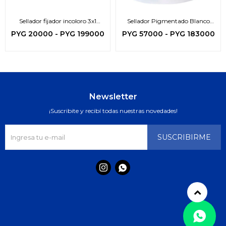
Sellador fijador incoloro 3x1
Sellador Pigmentado Blanco
Genesis
Genesis
PYG
20000
-
PYG
199000
PYG
57000
-
PYG
183000
Newsletter
¡Suscribite y recibí todas nuestras novedades!
SUSCRIBIRME

