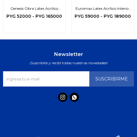
Genesis Obra Látex Acrílico
Euromax Latex Acrílico Interior
Interior Exterior
- Exterior (zona protegida)
PYG
52000
-
PYG
165000
PYG
59000
-
PYG
189000
Newsletter
¡Suscribite y recibí todas nuestras novedades!
SUSCRIBIRME

