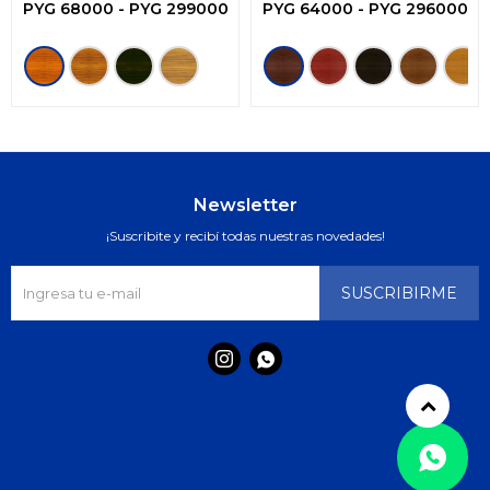
Impregnante -3en1
PYG
68000
-
PYG
299000
PYG
64000
-
PYG
296000
Newsletter
¡Suscribite y recibí todas nuestras novedades!
SUSCRIBIRME

