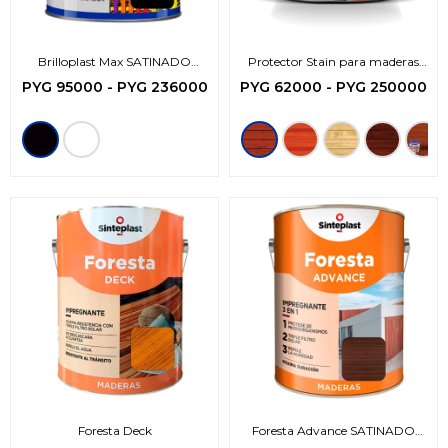
Brilloplast Max SATINADO
Protector Stain para maderas
-3en1-
Base Agua
PYG
95000
-
PYG
236000
PYG
62000
-
PYG
250000
Foresta Deck
Foresta Advance SATINADO