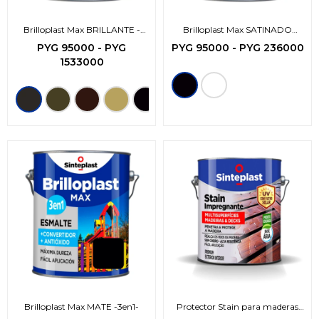
Brilloplast Max BRILLANTE -
Brilloplast Max SATINADO
3en1-
-3en1-
PYG
95000
-
PYG
PYG
95000
-
PYG
236000
1533000
Brilloplast Max MATE -3en1-
Protector Stain para maderas