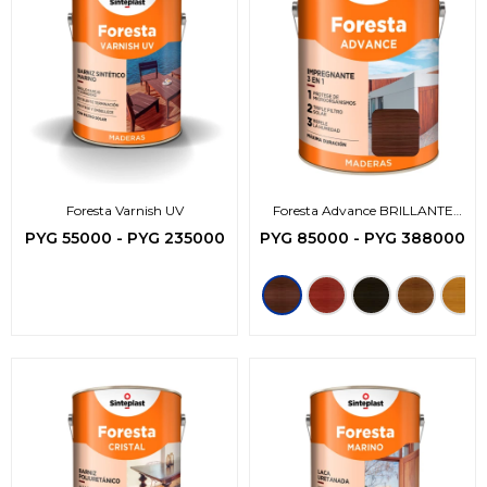
Foresta Varnish UV
Foresta Advance BRILLANTE
Impregnante -3en1
PYG
55000
-
PYG
235000
PYG
85000
-
PYG
388000