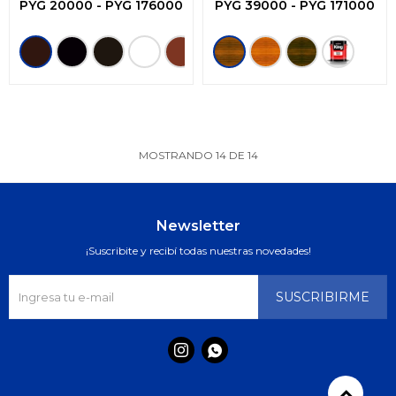
PYG
20000
-
PYG
176000
PYG
39000
-
PYG
171000
MOSTRANDO
14
DE
14
Newsletter
¡Suscribite y recibí todas nuestras novedades!
SUSCRIBIRME

