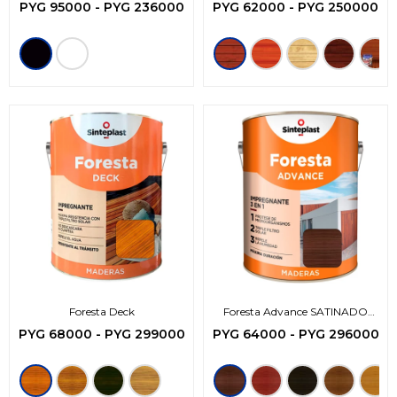
Base Agua
PYG
95000
-
PYG
236000
PYG
62000
-
PYG
250000
Foresta Deck
Foresta Advance SATINADO
Impregnante -3en1
PYG
68000
-
PYG
299000
PYG
64000
-
PYG
296000