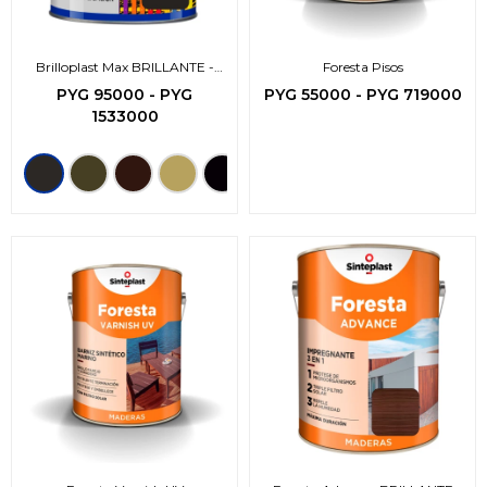
Brilloplast Max BRILLANTE -
Foresta Pisos
3en1-
PYG
95000
-
PYG
PYG
55000
-
PYG
719000
1533000