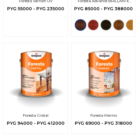
Foresta Varnish UV
Foresta Advance BRILLANTE
Impregnante -3en1
PYG
55000
-
PYG
235000
PYG
85000
-
PYG
388000
Foresta Cristal
Foresta Marino
PYG
94000
-
PYG
412000
PYG
69000
-
PYG
318000