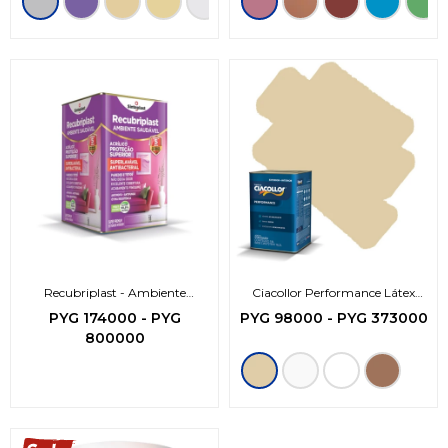
Recubriplast - Ambiente
Ciacollor Performance Látex
Saludable
Acrílico
PYG
174000
-
PYG
PYG
98000
-
PYG
373000
800000