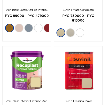
Acrilplast Látex Acrílico Interior
Suvinil Mate Completo
Exterior
PYG
99000
-
PYG
479000
PYG
730000
-
PYG
815000
Recuplast Interior Exterior Mate
Suvinil Clasica Maxx