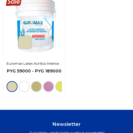
Euromax Latex Acrílico Interior -
Exterior (zona protegida)
PYG
59000
-
PYG
189000
Newsletter
¡Suscribite y recibí todas nuestras novedades!