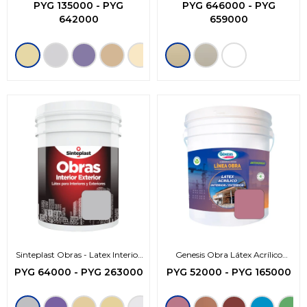
Premium
PYG
135000
-
PYG
PYG
646000
-
PYG
642000
659000
Sinteplast Obras - Latex Interior
Genesis Obra Látex Acrílico
Exterior
Interior Exterior
PYG
64000
-
PYG
263000
PYG
52000
-
PYG
165000