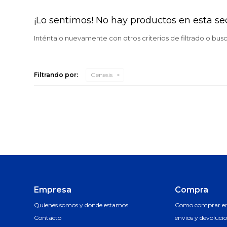
¡Lo sentimos! No hay productos en esta se
Inténtalo nuevamente con otros criterios de filtrado o bus
Filtrando por:
Genesis
Empresa
Compra
Quienes somos y donde estamos
Como comprar en 
Contacto
envios y devoluci