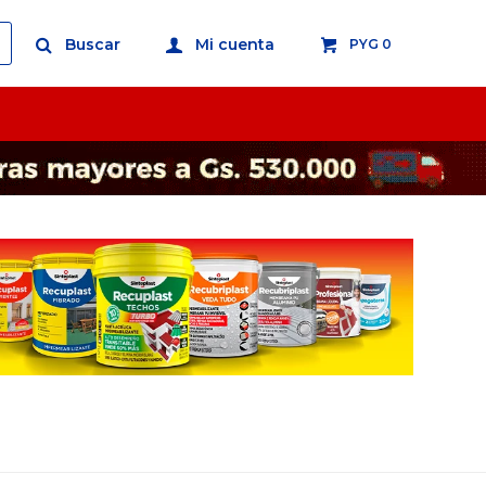
PYG
0