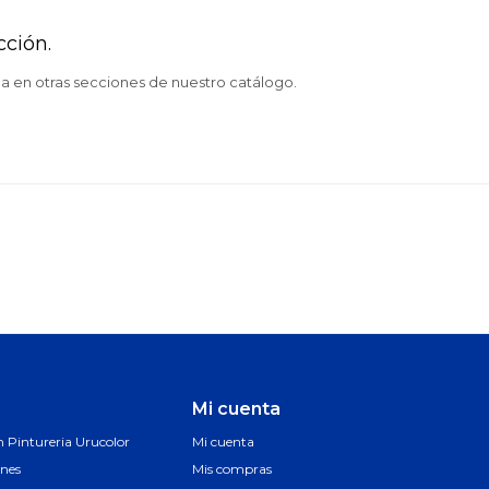
cción.
ca en otras secciones de nuestro catálogo.
Mi cuenta
Pintureria Urucolor
Mi cuenta
ones
Mis compras