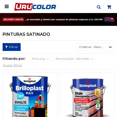

PINTURAS SATINADO
Recomendados
Filtrando por:
Pinturas
Terminación:
Satinado
Quitar filtros