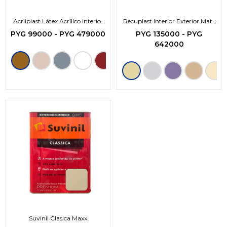
Acrilplast Látex Acrílico Interior
Recuplast Interior Exterior Mate
Exterior
Premium
PYG
99000
-
PYG
479000
PYG
135000
-
PYG
642000
Suvinil Clasica Maxx