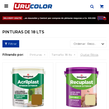

PINTURAS DE 18 LTS
Recomendados
Filtrando por:
Pinturas
Tamaño:
18 lts
Quitar filtros