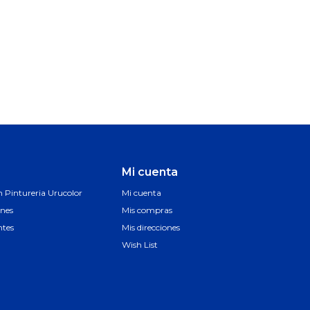
Mi cuenta
Pintureria Urucolor
Mi cuenta
ones
Mis compras
ntes
Mis direcciones
Wish List