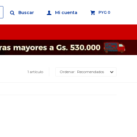
PYG
0
1 artículo
Recomendados