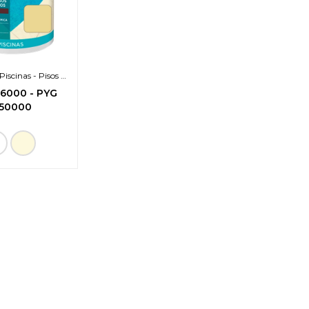
Piscinas - Pisos y
es atérmico
76000
-
PYG
50000