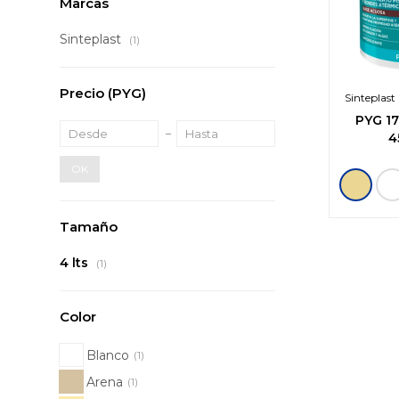
Marcas
Sinteplast
(1)
Precio
(PYG)
Sinteplast 
bord
PYG
1
4
OK
Tamaño
4 lts
(1)
Color
Blanco
(1)
Arena
(1)