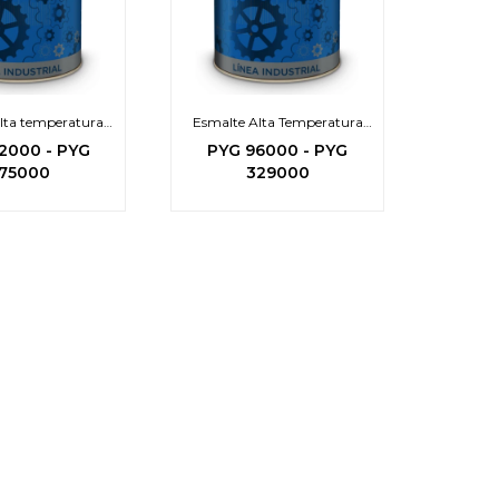
lta temperatura
Esmalte Alta Temperatura
250°
450° C
2000
-
PYG
PYG
96000
-
PYG
75000
329000