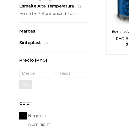
Esmalte Alta Temperatura
(2)
Esmalte Poliuretánico (PU)
(2)
Marcas
Esmalte A
PYG
8
Sinteplast
(2)
2
Precio
(PYG)
OK
Color
Negro
(1)
Aluminio
(1)