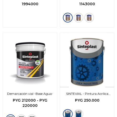
1994000
1143000
Demarcación vial -Base Agua-
SINTEVIAL - Pintura Acrílica
para Demarcación Vial
PYG
212000
-
PYG
PYG
250.000
220000