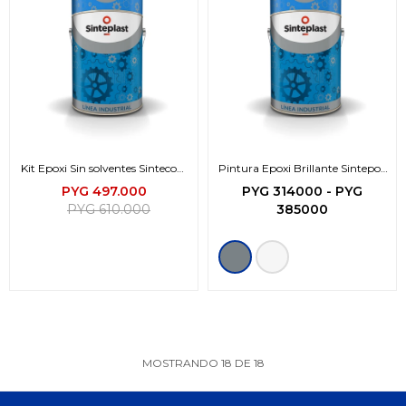
Kit Epoxi Sin solventes Sintecoat
Pintura Epoxi Brillante Sintepox
467 (A+B)
HB
PYG
497.000
PYG
314000
-
PYG
PYG
610.000
385000
MOSTRANDO
18
DE
18