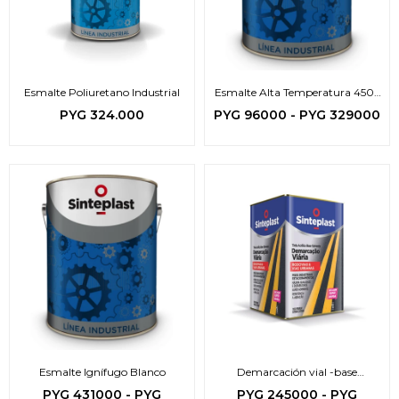
Esmalte Poliuretano Industrial
Esmalte Alta Temperatura 450°
C
PYG
324.000
PYG
96000
-
PYG
329000
Esmalte Ignífugo Blanco
Demarcación vial -base
solvente-
PYG
431000
-
PYG
PYG
245000
-
PYG