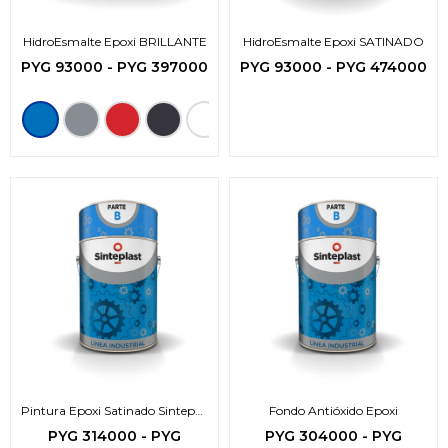
HidroEsmalte Epoxi BRILLANTE
HidroEsmalte Epoxi SATINADO
PYG
93000
-
PYG
397000
PYG
93000
-
PYG
474000
Pintura Epoxi Satinado Sintepox
Fondo Antióxido Epoxi
HB
PYG
314000
-
PYG
PYG
304000
-
PYG