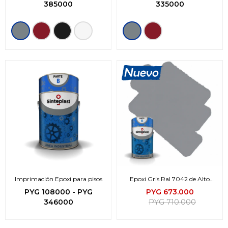
385000
335000
Imprimación Epoxi para pisos
Epoxi Gris Ral 7042 de Alto
Sólidos - 8 lts.
PYG
108000
-
PYG
PYG
673.000
346000
PYG
710.000