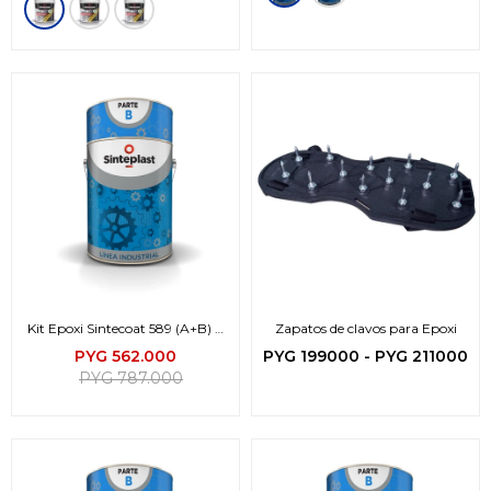
Kit Epoxi Sintecoat 589 (A+B) 8
Zapatos de clavos para Epoxi
lts
PYG
562.000
PYG
199000
-
PYG
211000
PYG
787.000