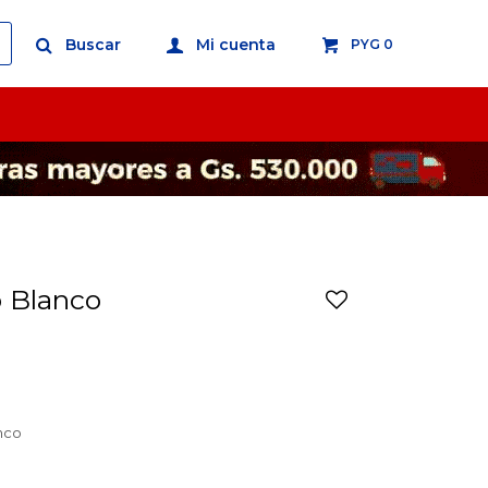
PYG
0
o Blanco
nco