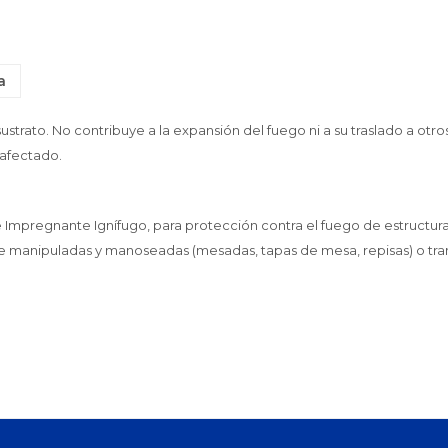
a
sustrato. No contribuye a la expansión del fuego ni a su traslado a ot
 afectado.
Impregnante Ignífugo, para protección contra el fuego de estructur
manipuladas y manoseadas (mesadas, tapas de mesa, repisas) o trans