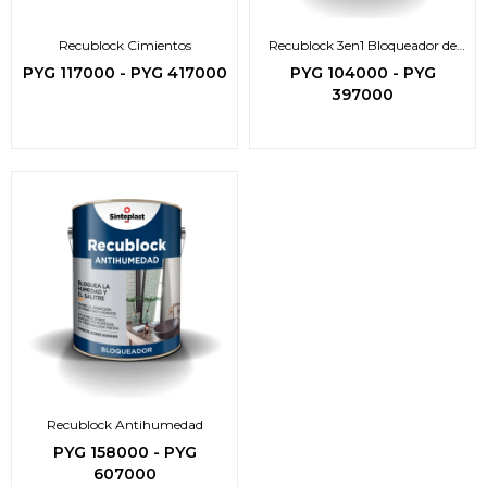
Recublock Cimientos
Recublock 3en1 Bloqueador de
Manchas
PYG
117000
-
PYG
417000
PYG
104000
-
PYG
397000
Recublock Antihumedad
PYG
158000
-
PYG
607000