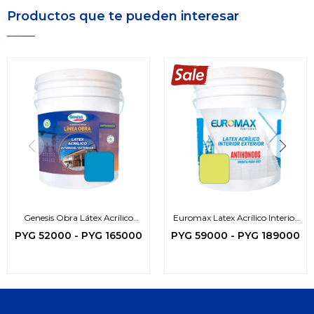
Productos que te pueden interesar
Genesis Obra Látex Acrílico
Euromax Latex Acrílico Interior
Interior Exterior
- Exterior (zona protegida)
PYG
52000
-
PYG
165000
PYG
59000
-
PYG
189000