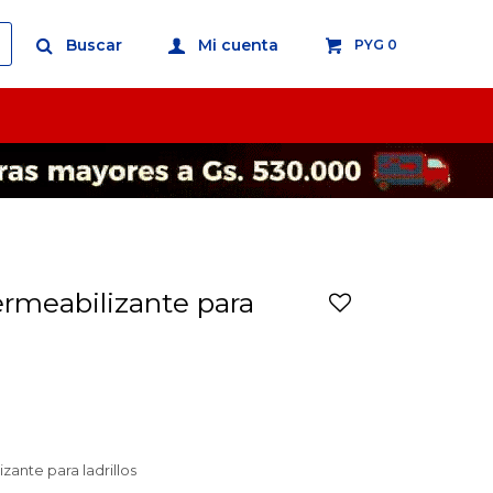
PYG
0
rmeabilizante para
ante para ladrillos