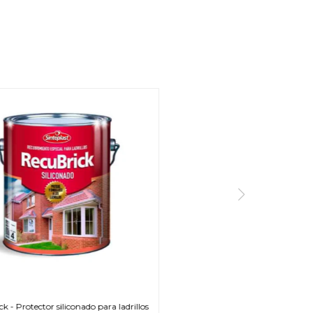
k - Protector siliconado para ladrillos