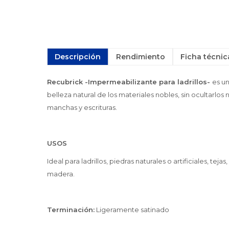
Descripción
Rendimiento
Ficha técnic
Recubrick -Impermeabilizante para ladrillos-
es un
belleza natural de los materiales nobles, sin ocultarlo
manchas y escrituras.
USOS
Ideal para ladrillos, piedras naturales o artificiales, t
madera.
Terminación:
Ligeramente satinado