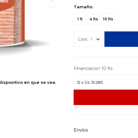
Tamaño:
1 lt
4 lts
10 lts
1
Financiacion 10 lts
dispositivo en que se vea.
Envíos