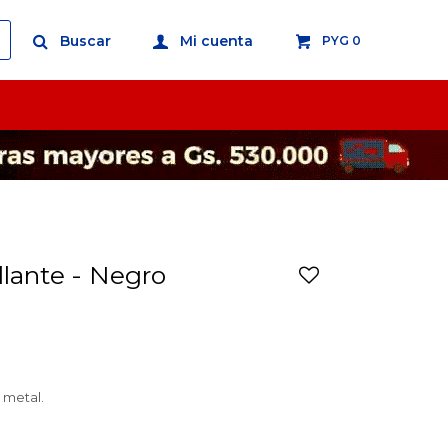
PYG
0
llante - Negro
 metal.