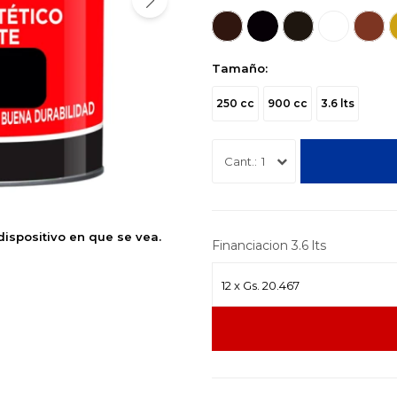
Tamaño:
250 cc
900 cc
3.6 lts
1
dispositivo en que se vea.
Financiacion 3.6 lts