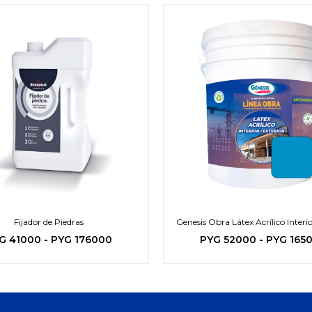
Fijador de Piedras
Genesis Obra Látex Acrílico Interio
G
41000
-
PYG
176000
PYG
52000
-
PYG
165