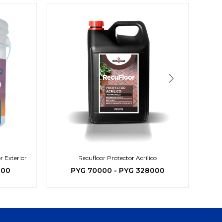
r Exterior
Recufloor Protector Acrílico
000
PYG
70000
-
PYG
328000