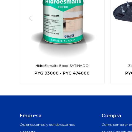
HidroEsmalte Epoxi SATINADO
Za
PYG
93000
-
PYG
474000
PY
Empresa
Compra
Quienes somos y donde estamos
Como comprar en 
Contacto
envios y devoluci