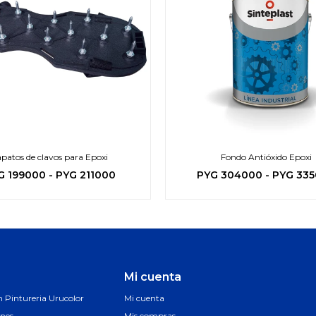
patos de clavos para Epoxi
Fondo Antióxido Epoxi
G
199000
-
PYG
211000
PYG
304000
-
PYG
33
Mi cuenta
Pintureria Urucolor
Mi cuenta
ones
Mis compras