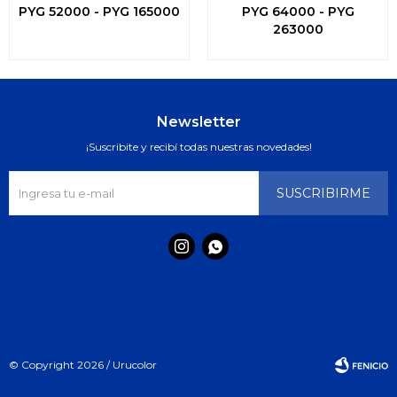
Interior Exterior
Exterior
PYG
52000
-
PYG
165000
PYG
64000
-
PYG
263000
Newsletter
¡Suscribite y recibí todas nuestras novedades!
SUSCRIBIRME


© Copyright 2026 / Urucolor