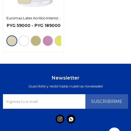
Euromax Latex Acrílico Interior -
Exterior (zona protegida)
PYG
59000
-
PYG
189000
Newsletter
¡Suscribite y recibí todas nuestras novedades!
SUSCRIBIRME

