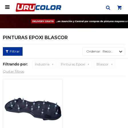

PINTURAS EPOXI BLASCOR
Recomendados
Filtrando por:
Industria
Pinturas Epoxi
Blascor
Quitar filtros