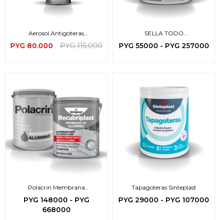
Aerosol Antigoteras
SELLA TODO
TRANSPARENTE
Impermeabilizante invisible
PYG
80.000
PYG
115.000
PYG
55000
-
PYG
257000
Polacrin Membrana
Tapagoteras Sinteplast
Impermeabilizante Aluminio
PYG
148000
-
PYG
PYG
29000
-
PYG
107000
668000