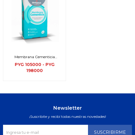
Membrana Cementicia
Monocomponente
PYG
105000
-
PYG
198000
Newsletter
¡Suscribite y recibí todas nuestras novedades!
SUSCRIBIRME