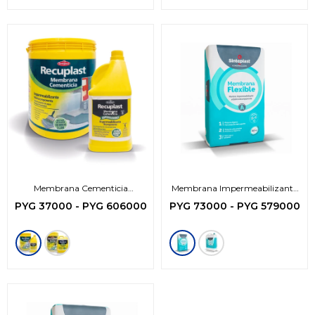
Membrana Cementicia
Membrana Impermeabilizante
BICOMPONENTE Sinteplast
Flexible Sinteplast
PYG
37000
-
PYG
606000
PYG
73000
-
PYG
579000