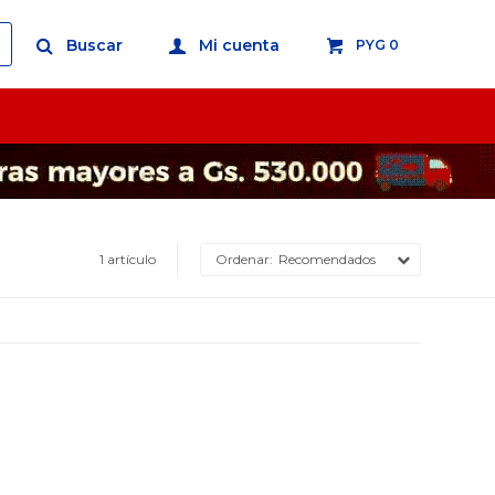
PYG
0
1 artículo
Recomendados