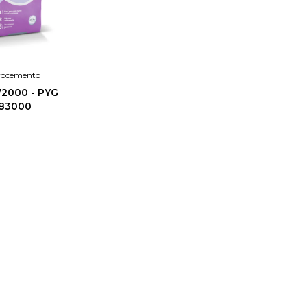
rocemento
72000
-
PYG
83000