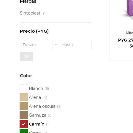
Marcas
Sinteplast
(1)
Precio
(PYG)
Mic
PYG
2
3
OK
Color
Blanco
(6)
Arena
(4)
Arena oscura
(2)
Gamuza
(1)
Carmín
(1)
Verde
(2)