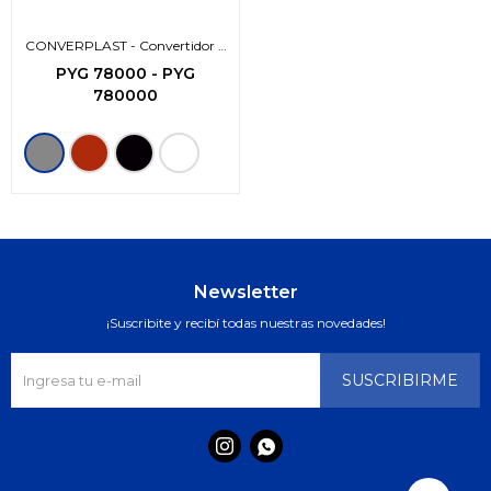
CONVERPLAST - Convertidor 2
en 1
PYG
78000
-
PYG
780000
Newsletter
¡Suscribite y recibí todas nuestras novedades!
SUSCRIBIRME

