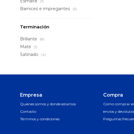
Esmalte
(1)
Barnices e impregantes
(5)
Terminación
Brillante
(8)
Mate
(1)
Satinado
(4)
Empresa
Compra
Quienes somos y donde estamos
Como comprar en 
Contacto
envios y devoluci
Términos y condiciones
Preguntas frecue