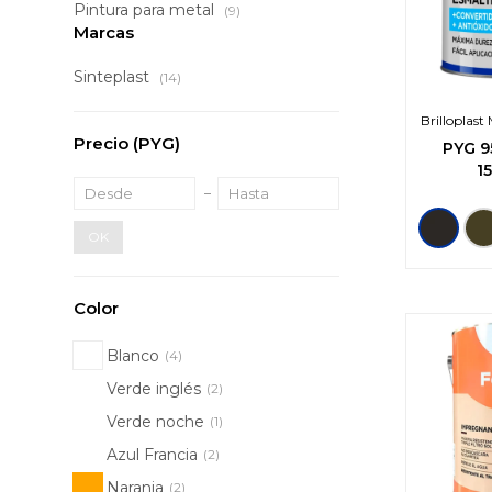
Pintura para metal
(9)
Marcas
Sinteplast
(14)
Brilloplas
Precio
(PYG)
PYG
9
1
OK
Color
Blanco
(4)
Verde inglés
(2)
Verde noche
(1)
Azul Francia
(2)
Naranja
(2)