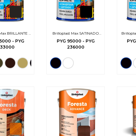
t Max BRILLANTE -
Brilloplast Max SATINADO
Brillop
3en1-
-3en1-
5000
-
PYG
PYG
95000
-
PYG
PY
533000
236000