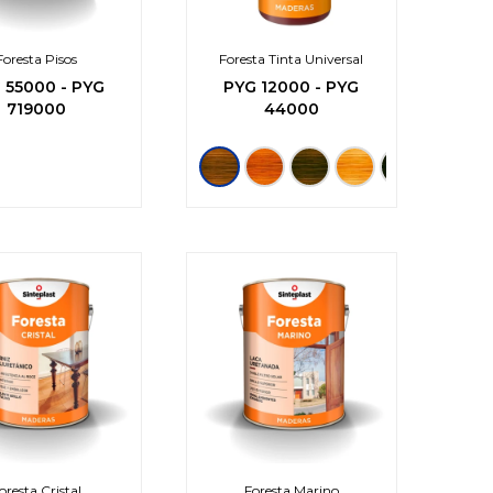
Foresta Pisos
Foresta Tinta Universal
G
55000
-
PYG
PYG
12000
-
PYG
719000
44000
oresta Cristal
Foresta Marino