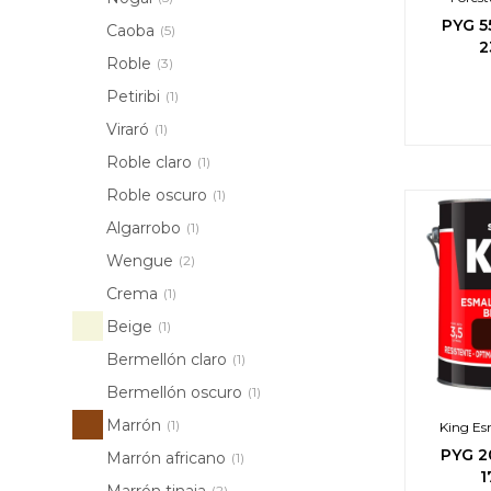
PYG
5
Caoba
(5)
2
Roble
(3)
Petiribi
(1)
Viraró
(1)
Roble claro
(1)
Roble oscuro
(1)
Algarrobo
(1)
Wengue
(2)
Crema
(1)
Beige
(1)
Bermellón claro
(1)
Bermellón oscuro
(1)
Marrón
(1)
King Esm
PYG
2
Marrón africano
(1)
1
Marrón tinaja
(2)