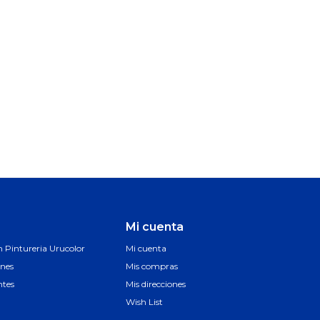
Mi cuenta
Pintureria Urucolor
Mi cuenta
ones
Mis compras
ntes
Mis direcciones
Wish List