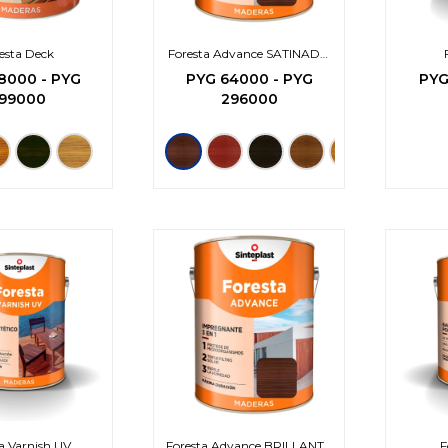
esta Deck
Foresta Advance SATINADO
Impregnante -3en1
8000
-
PYG
PYG
64000
-
PYG
PY
99000
296000
a Varnish UV
Foresta Advance BRILLANTE
F