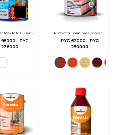
last Max MATE -3en1-
Protector Stain para maderas
Base Agua
G
95000
-
PYG
PYG
62000
-
PYG
236000
250000