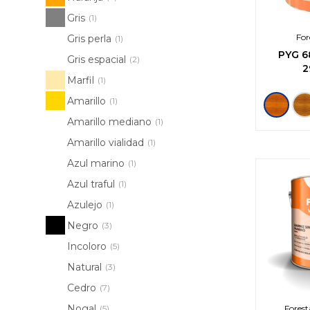
Gris
(1)
For
Gris perla
(1)
PYG
6
Gris espacial
(2)
2
Marfil
(1)
Amarillo
(1)
Amarillo mediano
(1)
Amarillo vialidad
(1)
Azul marino
(1)
Azul traful
(1)
Azulejo
(1)
Negro
(3)
Incoloro
(5)
Natural
(3)
Cedro
(7)
Nogal
(5)
Forest