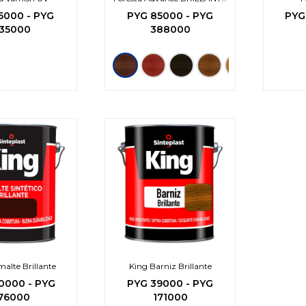
Impregnante -3en1
5000
-
PYG
PYG
85000
-
PYG
PYG
35000
388000
alte Brillante
King Barniz Brillante
0000
-
PYG
PYG
39000
-
PYG
76000
171000