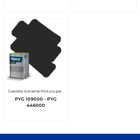
Ciacollor Extreme Pintura para
pisos
PYG
109000
-
PYG
446000