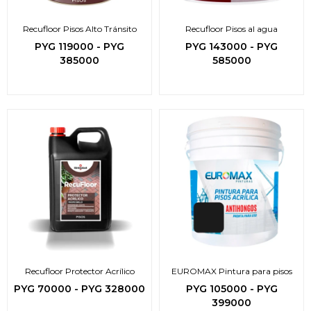
Recufloor Pisos Alto Tránsito
Recufloor Pisos al agua
PYG
119000
-
PYG
PYG
143000
-
PYG
385000
585000
Recufloor Protector Acrílico
EUROMAX Pintura para pisos
PYG
70000
-
PYG
328000
PYG
105000
-
PYG
399000