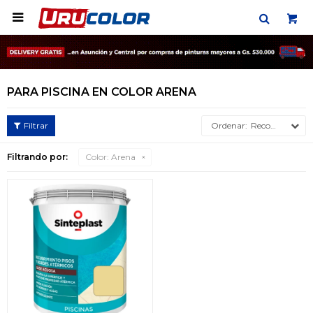

PARA PISCINA EN COLOR ARENA
Recomendados
Filtrando por:
Color:
Arena