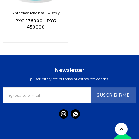
Sinteplast Piscinas - Pisos y
bordes atérmico
PYG
176000
-
PYG
450000
Newsletter
¡Suscribite y recibí todas nuestras novedades!
SUSCRIBIRME

