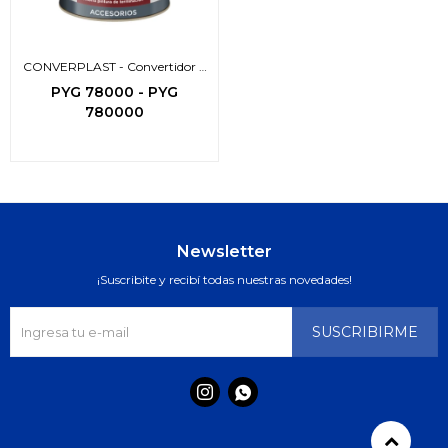
CONVERPLAST - Convertidor 2
en 1
PYG
78000
-
PYG
780000
Newsletter
¡Suscribite y recibí todas nuestras novedades!
SUSCRIBIRME

