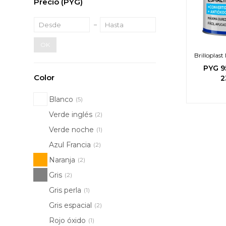
Precio
(PYG)
OK
Brilloplas
PYG
9
Color
2
Blanco
(5)
Verde inglés
(2)
Verde noche
(1)
Azul Francia
(2)
Naranja
(2)
Gris
(2)
Gris perla
(1)
Gris espacial
(2)
Rojo óxido
(1)