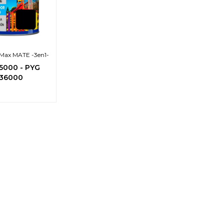
t Max MATE -3en1-
5000
-
PYG
36000