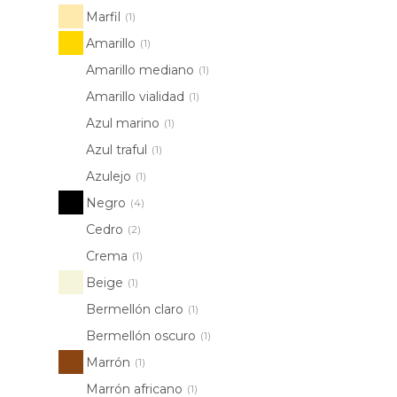
Marfil
(1)
Amarillo
(1)
Amarillo mediano
(1)
Amarillo vialidad
(1)
Azul marino
(1)
Azul traful
(1)
Azulejo
(1)
Negro
(4)
Cedro
(2)
Crema
(1)
Beige
(1)
Bermellón claro
(1)
Bermellón oscuro
(1)
Marrón
(1)
Marrón africano
(1)