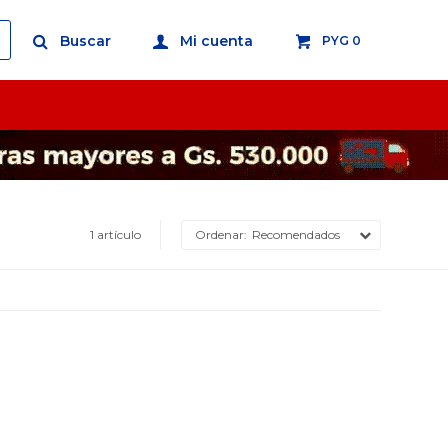
PYG
0
1 artículo
Recomendados