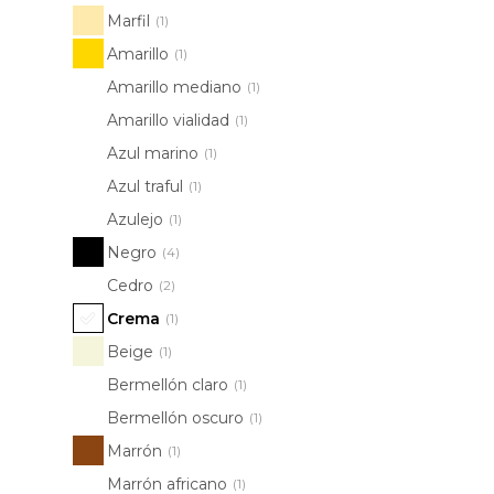
Marfil
(1)
Amarillo
(1)
Amarillo mediano
(1)
Amarillo vialidad
(1)
Azul marino
(1)
Azul traful
(1)
Azulejo
(1)
Negro
(4)
Cedro
(2)
Crema
(1)
Beige
(1)
Bermellón claro
(1)
Bermellón oscuro
(1)
Marrón
(1)
Marrón africano
(1)