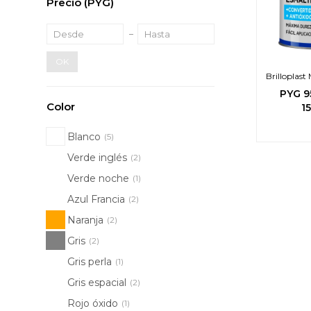
Precio
(PYG)
OK
Brilloplas
PYG
9
Color
1
Blanco
(5)
Verde inglés
(2)
Verde noche
(1)
Azul Francia
(2)
Naranja
(2)
Gris
(2)
Gris perla
(1)
Gris espacial
(2)
Rojo óxido
(1)