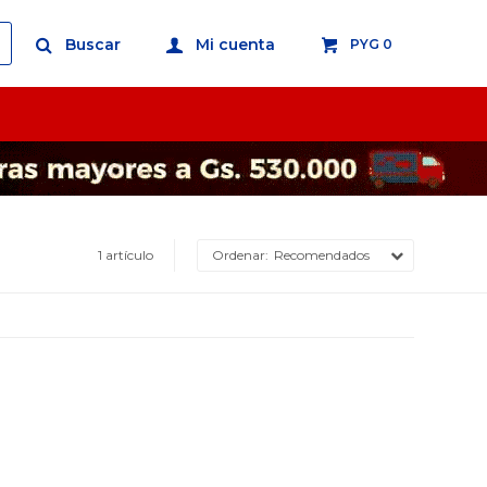
PYG
0
1 artículo
Recomendados