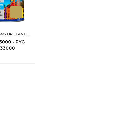
t Max BRILLANTE -
3en1-
5000
-
PYG
533000