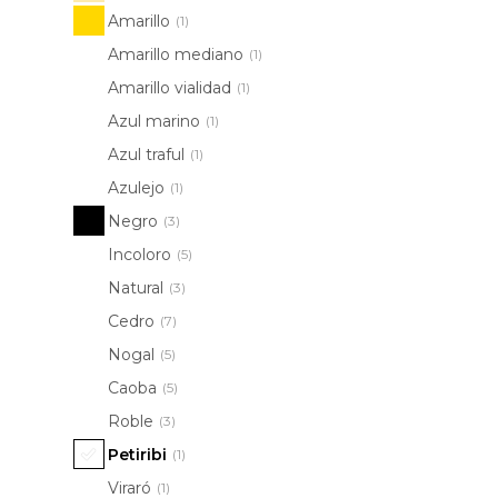
Amarillo
(1)
Amarillo mediano
(1)
Amarillo vialidad
(1)
Azul marino
(1)
Azul traful
(1)
Azulejo
(1)
Negro
(3)
Incoloro
(5)
Natural
(3)
Cedro
(7)
Nogal
(5)
Caoba
(5)
Roble
(3)
Petiribi
(1)
Viraró
(1)