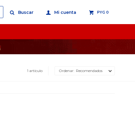
PYG
0
1 artículo
Recomendados