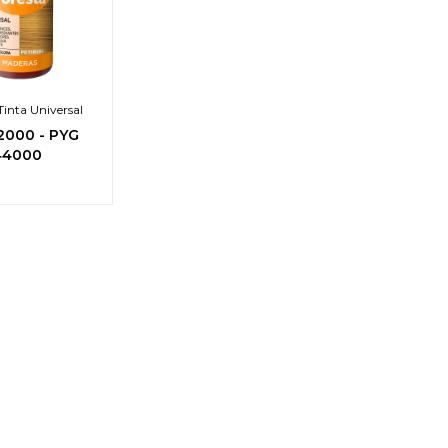
Tinta Universal
2000
-
PYG
44000