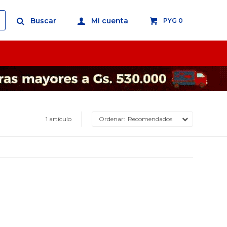
PYG
0
1 artículo
Recomendados