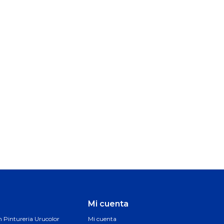
Mi cuenta
Pintureria Urucolor
Mi cuenta