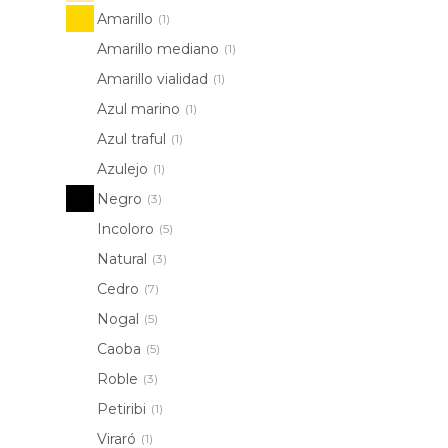
Amarillo
(1)
Amarillo mediano
(1)
Amarillo vialidad
(1)
Azul marino
(1)
Azul traful
(1)
Azulejo
(1)
Negro
(3)
Incoloro
(5)
Natural
(3)
Cedro
(7)
Nogal
(5)
Caoba
(5)
Roble
(3)
Petiribi
(1)
Viraró
(1)