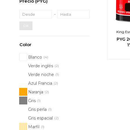
Precio
(PYG)
OK
King Esm
PYG
2
Color
1
Blanco
(4)
Verde inglés
(2)
Verde noche
(1)
Azul Francia
(2)
Naranja
(2)
Gris
(1)
Gris perla
(1)
Gris espacial
(2)
Marfil
(1)