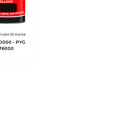
alte Brillante
0000
-
PYG
76000