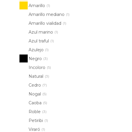
Amarillo
(1)
Amarillo mediano
(1)
Amarillo vialidad
(1)
Azul marino
(1)
Azul traful
(1)
Azulejo
(1)
Negro
(3)
Incoloro
(5)
Natural
(3)
Cedro
(7)
Nogal
(5)
Caoba
(5)
Roble
(3)
Petiribi
(1)
Viraró
(1)