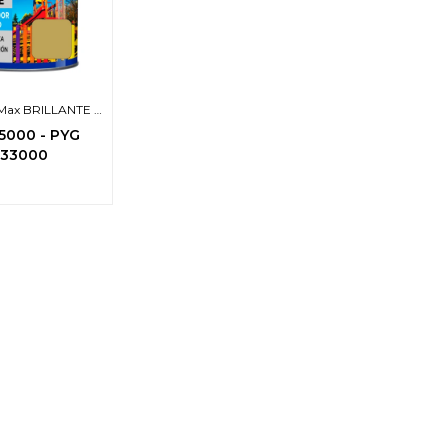
t Max BRILLANTE -
3en1-
5000
-
PYG
533000