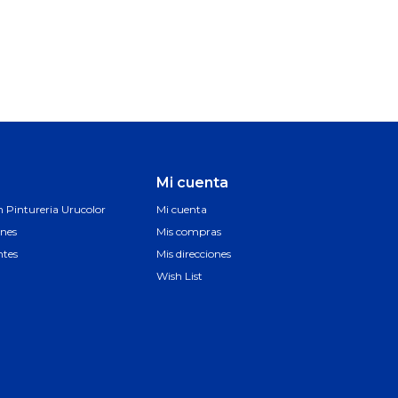
Mi cuenta
Pintureria Urucolor
Mi cuenta
ones
Mis compras
ntes
Mis direcciones
Wish List