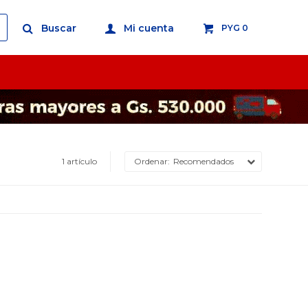
PYG
0
1 artículo
Recomendados