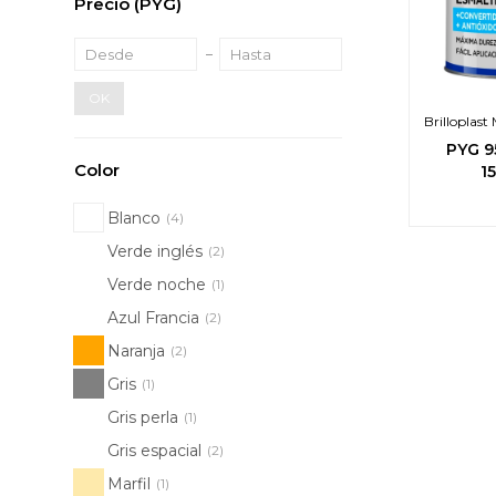
Precio
(PYG)
OK
Brilloplas
PYG
9
Color
1
Blanco
(4)
Verde inglés
(2)
Verde noche
(1)
Azul Francia
(2)
Naranja
(2)
Gris
(1)
Gris perla
(1)
Gris espacial
(2)
Marfil
(1)