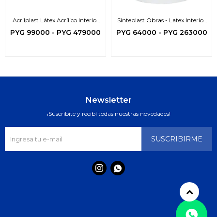
Acrilplast Látex Acrílico Interior
Sinteplast Obras - Latex Interior
Exterior
Exterior
PYG
99000
-
PYG
479000
PYG
64000
-
PYG
263000
Newsletter
¡Suscribite y recibí todas nuestras novedades!
SUSCRIBIRME

