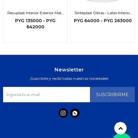
Recuplast Interior Exterior Mate
Sinteplast Obras - Latex Interior
Premium
Exterior
PYG
135000
-
PYG
PYG
64000
-
PYG
263000
642000
Newsletter
¡Suscribite y recibí todas nuestras novedades!
SUSCRIBIRME

