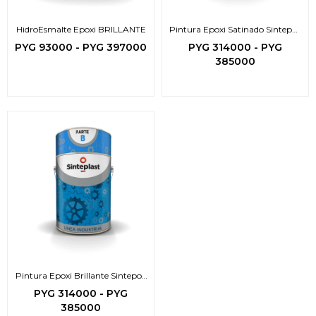
HidroEsmalte Epoxi BRILLANTE
Pintura Epoxi Satinado Sintepox
HB
PYG
93000
-
PYG
397000
PYG
314000
-
PYG
385000
Pintura Epoxi Brillante Sintepox
HB
PYG
314000
-
PYG
385000