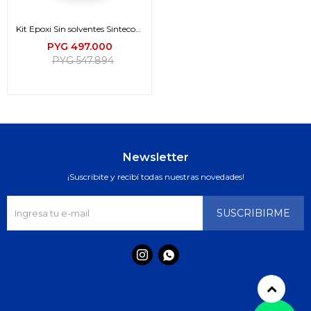
Kit Epoxi Sin solventes Sintecoat
467 (A+B)
PYG
497.000
PYG
547.894
Newsletter
¡Suscribite y recibí todas nuestras novedades!
SUSCRIBIRME

