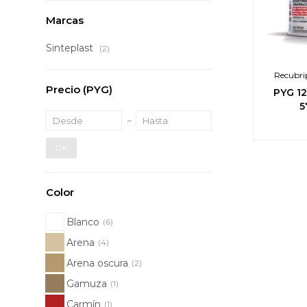
Marcas
Sinteplast
(2)
Recubri
Precio
(PYG)
PYG
1
5
OK
Color
Blanco
(6)
Arena
(4)
Arena oscura
(2)
Gamuza
(1)
Carmín
(1)