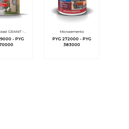
plast GRANIT -
Microcemento
textura
29000
-
PYG
PYG
272000
-
PYG
70000
383000