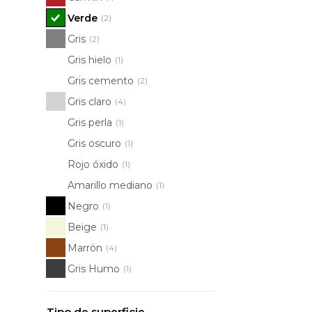
Verde
(2)
Gris
(2)
Gris hielo
(1)
Gris cemento
(2)
Gris claro
(4)
Gris perla
(1)
Gris oscuro
(1)
Rojo óxido
(1)
Amarillo mediano
(1)
Negro
(1)
Beige
(1)
Marrón
(4)
Gris Humo
(1)
Tipo de superficie