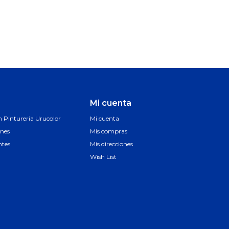
Mi cuenta
Pintureria Urucolor
Mi cuenta
ones
Mis compras
ntes
Mis direcciones
Wish List