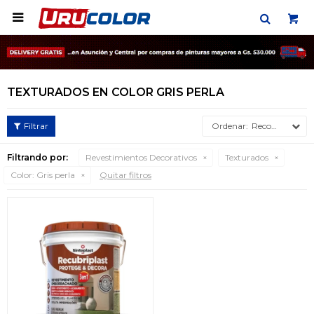

TEXTURADOS EN COLOR GRIS PERLA
Recomendados
Filtrando por:
Revestimientos Decorativos
Texturados
Color:
Gris perla
Quitar filtros