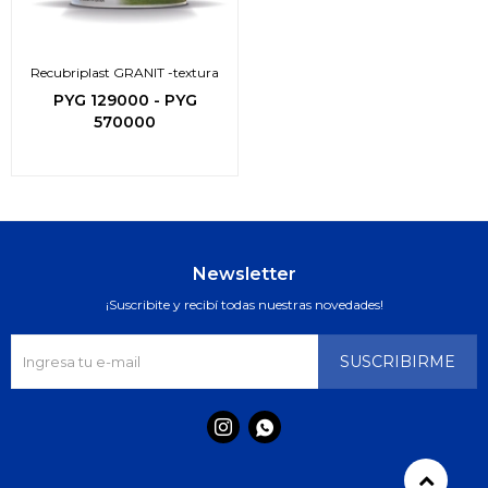
Recubriplast GRANIT -textura
PYG
129000
-
PYG
570000
Newsletter
¡Suscribite y recibí todas nuestras novedades!
SUSCRIBIRME

