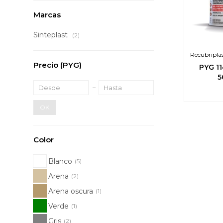
Marcas
Sinteplast
(2)
Recubripl
Precio
(PYG)
t
PYG
1
5
OK
Color
Blanco
(5)
Arena
(2)
Arena oscura
(1)
Verde
(1)
Gris
(2)