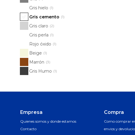
Gris hielo
(1)
Gris cemento
(1)
Gris claro
(2)
Gris perla
(1)
Rojo óxido
(1)
Beige
(1)
Marrón
(3)
Gris Humo
(1)
Empresa
Compra
Quienes somos y donde estamos
Como comprar en 
Contacto
envios y devoluci