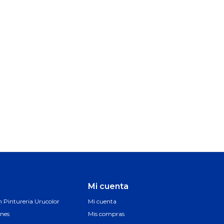
Mi cuenta
Pintureria Urucolor
Mi cuenta
ones
Mis compras