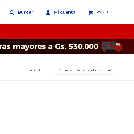
PYG
0
1 artículo
Recomendados