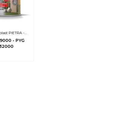
plast PIETRA -
textura
19000
-
PYG
32000