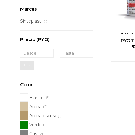
Marcas
Sinteplast
(1)
Recubri
Precio
(PYG)
PYG
1
5
OK
Color
Blanco
(5)
Arena
(2)
Arena oscura
(1)
Verde
(1)
Gris
(2)